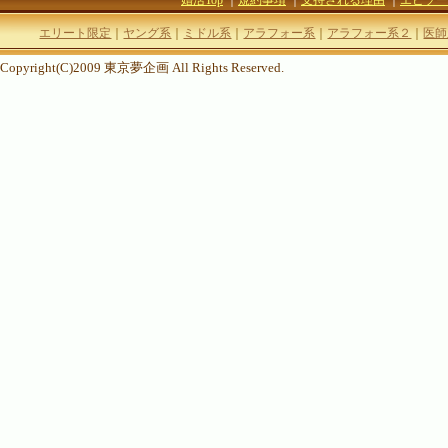
婚活Top
｜
規約事項
｜
支持される理由
｜
エピソー
エリート限定
｜
ヤング系
｜
ミドル系
｜
アラフォー系
｜
アラフォー系２
｜
医師
Copyright(C)2009 東京夢企画 All Rights Reserved.