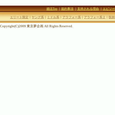
婚活Top
｜
規約事項
｜
支持される理由
｜
エピソー
エリート限定
｜
ヤング系
｜
ミドル系
｜
アラフォー系
｜
アラフォー系２
｜
医師
Copyright(C)2009 東京夢企画 All Rights Reserved.