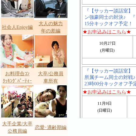
大人の魅力
社会人Enjoy編
年の差編
お料理合ｺﾝ
大卒/公務員
ｸｯｷﾝｸﾞﾊﾟｰﾃｨｰ
車所有
大手企業/大卒
恋愛･適齢期編
公務員編