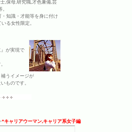
育士,保母,研究職,才色兼備,芸
等。
育・知識・才能等を身に付け
ている女性限定。
立』が実現で
す。
し補うイメージが
近いものです。
>
*キャリアウーマン,キャリア系女子編