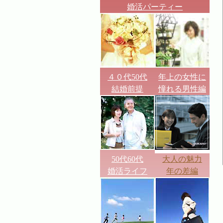
婚活パーティー
４０代50代
年上の女性に
結婚前提
憧れる男性編
50代60代
大人の魅力
婚活ライフ
年の差編