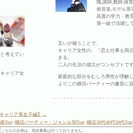
職,講師,教師,保
術音楽,モデル系
高度の学力・教
第一線で活躍し
互いが補うことで、
キャリア女性の、『恋も仕事も両
ばと考えてい
きる。
二人の生活の成立がコンセプトで
のキャリア女
家庭的な部分をむしろ男性が理解
よりこの婚活パーティーの趣旨に
キャリア系女子編】→
画Top
>
婚活パーティー・ジャンル別Top
>
婚活30代40代50代Top