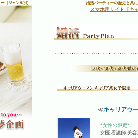
ィー（ジャンル別）
婚活パーティーの歴史と共に
スマホ
用サイト【キ
≪
キャリアウー
*女性の限定*
女医,看護師,美容