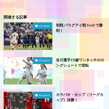
関連する記事
初戦 パラグアイ戦 5vs0 で勝
All-sports
利！
谷川選手19歳ワンタッチのロ
All-sports
ングシュートで逆転
カラバオ・カップ（リーグカ
All-sports
ップ）決勝！