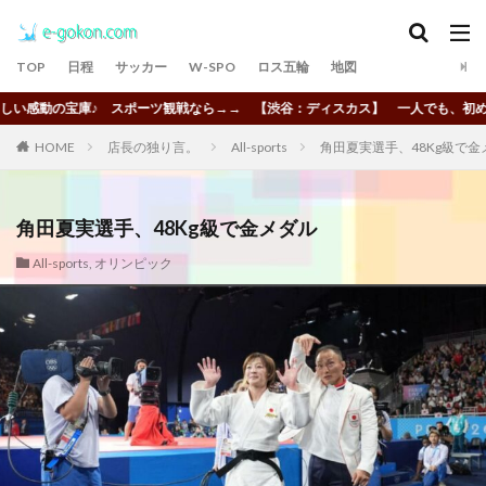
TOP
日程
サッカー
W-SPO
ロス五輪
地図
動の宝庫♪ スポーツ観戦なら→→ 【渋谷：ディスカス】 一人でも、初めてでも
HOME
店長の独り言。
All-sports
角田夏実選手、48Kg級で金
角田夏実選手、48Kg級で金メダル
All-sports
,
オリンピック