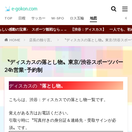
TOP
日程
サッカー
W-SPO
ロス五輪
地図
い感動の宝庫♪ スポーツ観戦なら→→ 【渋谷：ディスカス】 一人でも、初めて
HOME
店長の独り言。
〝ディスカスの落とし物〟東京/渋谷スポーツ
〝ディスカスの落とし物〟東京/渋谷スポーツバー
24h営業･予約制
ディスカスの〝
落とし物
〟
こちらは、渋谷：ディスカスでの落とし物一覧です。
覚えがある方はお電話ください。
引取り時に〝写真付きの身分証＆連絡先・受取サインが必
須〟です。