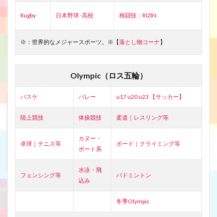
Rugby
日本野球･高校
格闘技：RIZIN
※：世界的なメジャースポーツ。※【
落とし物コーナ
】
Olympic（ロス五輪）
バスケ
バレー
u17 u20 u23 【サッカー】
陸上競技
体操競技
柔道｜レスリング等
カヌー・
卓球｜テニス等
ボード｜クライミング等
ボート系
水泳・飛
フェンシング等
バドミントン
込み
冬季Olympic