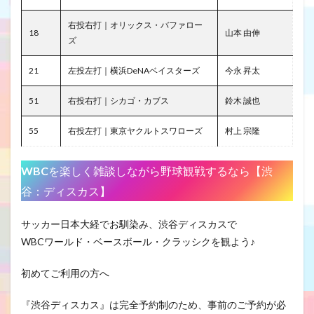
右投右打｜オリックス・バファロー
18
山本 由伸
ズ
21
左投左打｜横浜DeNAベイスターズ
今永 昇太
51
右投右打｜シカゴ・カブス
鈴木 誠也
55
右投左打｜東京ヤクルトスワローズ
村上 宗隆
WBC
を楽しく雑談しながら野球観戦するなら【渋
谷：ディスカス】
サッカー日本大経でお馴染み、渋谷ディスカスで
WBCワールド・ベースボール・クラッシクを観よう♪
初めてご利用の方へ
『渋谷ディスカス』は完全予約制のため、事前のご予約が必