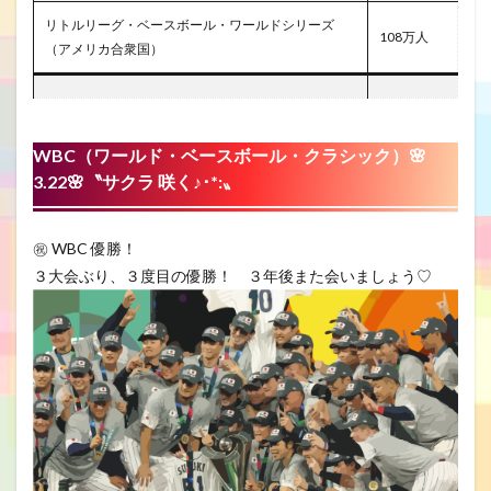
リトルリーグ・ベースボール・ワールドシリーズ
108万人
（アメリカ合衆国）
WBC（ワールド・ベースボール・クラシック
）🌸
3.22🌸〝サクラ 咲く♪･*:〟
㊗ WBC 優勝！
３大会ぶり、３度目の優勝！ ３年後また会いましょう♡