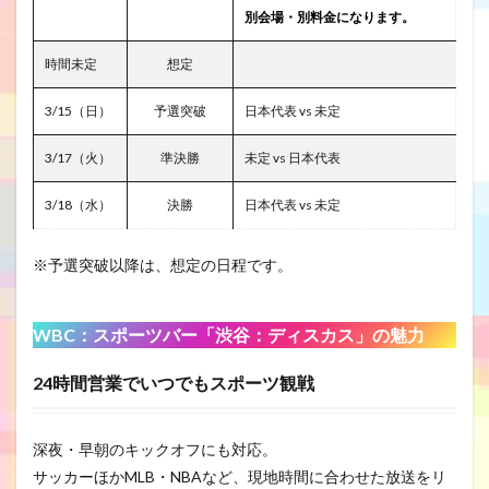
別会場・別料金になります。
時間未定
想定
3/15（日）
予選突破
日本代表 vs 未定
3/17（火）
準決勝
未定 vs 日本代表
3/18（水）
決勝
日本代表 vs 未定
※予選突破以降は、想定の日程です。
WBC：
スポーツバー「渋谷：ディスカス」の魅力
24時間営業でいつでもスポーツ観戦
深夜・早朝のキックオフにも対応。
サッカーほかMLB・NBAなど、現地時間に合わせた放送をリ