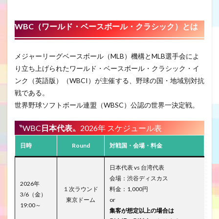
WBC（ワールド・ベースボール・クラシック
）とは
メジャーリーグベースボール（MLB）機構とMLB選手会によ
り立ち上げられたワールド・ベースボール・クラシック・イ
ンク（英語版）（WBCI）が主催する、野球の国・地域別対抗
戦である。
世界野球ソフトボール連盟（WBSC）公認の世界一決定戦。
〝WBC
日本代表
〟2026年 スケジュール表
日時
Round
対戦国・会場・料金
日本代表 vs 台湾代表
会場：渋谷ディスカス
2026年
１次ラウンド
料金：1,000円
3/6（金）
東京ドーム
or
19:00～
集客が想定以上の場合は