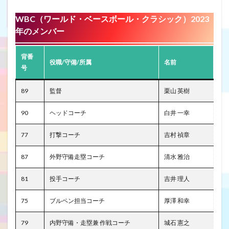
WBC（ワールド・ベースボール・クラシック
）2023
年のメンバー
背番
役職/守備/所属
名前
号
89
監督
栗山 英樹
90
ヘッドコーチ
白井 一幸
77
打撃コーチ
吉村 禎章
87
外野守備走塁コーチ
清水 雅治
81
投手コーチ
吉井 理人
75
ブルペン担当コーチ
厚澤 和幸
79
内野守備・走塁兼 作戦コーチ
城石 憲之