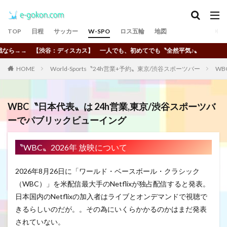
TOP
日程
サッカー
W-SPO
ロス五輪
地図
谷：ディスカス】 一人でも、初めてでも〝全然平気♪〟
HOME
World-Sports〝24h営業+予約〟東京/渋谷スポーツバー
WB
WBC〝日本代表〟は 24h営業,東京/渋谷スポーツバ
ーでパブリックビューイング
〝WBC〟2026年 放映について
2026年8月26日に「ワールド・ベースボール・クラシック
（WBC）」を米配信最大手のNetflixが独占配信すると発表。
日本国内のNetflixの加入者はライブとオンデマンドで視聴で
きるらしいのだが。。その為にいくらかかるのかはまだ発表
されていない。