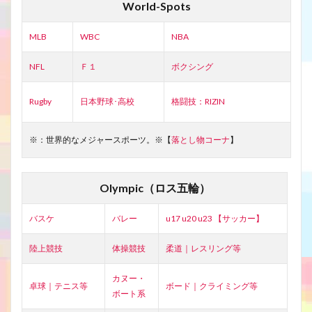
World-Spots
MLB
WBC
NBA
NFL
Ｆ１
ボクシング
Rugby
日本野球･高校
格闘技：RIZIN
※：世界的なメジャースポーツ。※【
落とし物コーナ
】
Olympic（ロス五輪）
バスケ
バレー
u17 u20 u23 【サッカー】
陸上競技
体操競技
柔道｜レスリング等
カヌー・
卓球｜テニス等
ボード｜クライミング等
ボート系