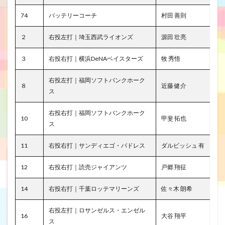
74
バッテリーコーチ
村田 善則
２
右投左打｜埼玉西武ライオンズ
源田 壮亮
３
右投右打｜横浜DeNAベイスターズ
牧 秀悟
右投左打｜福岡ソフトバンクホーク
８
近藤 健介
ス
右投右打｜福岡ソフトバンクホーク
10
甲斐 拓也
ス
11
右投右打｜サンディエゴ・パドレス
ダルビッシュ 有
12
右投右打｜読売ジャイアンツ
戸郷 翔征
14
右投右打｜千葉ロッテマリーンズ
佐々木 朗希
右投左打｜ロサンゼルス・エンゼル
16
大谷 翔平
ス