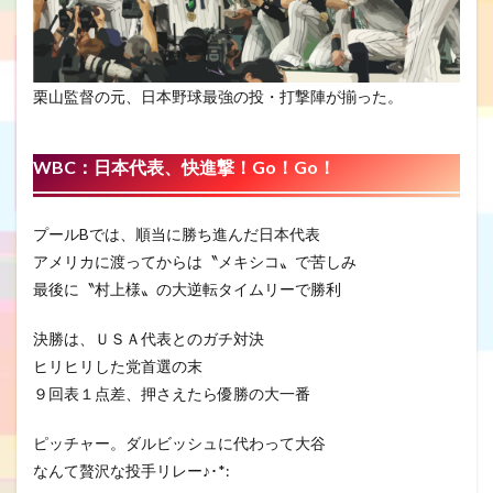
栗山監督の元、日本野球最強の投・打撃陣が揃った。
WBC
：日本代表、快進撃！Go！Go！
プールBでは、順当に勝ち進んだ日本代表
アメリカに渡ってからは〝メキシコ〟で苦しみ
最後に〝村上様〟の大逆転タイムリーで勝利
決勝は、ＵＳＡ代表とのガチ対決
ヒリヒリした党首選の末
９回表１点差、押さえたら優勝の大一番
ピッチャー。ダルビッシュに代わって大谷
なんて贅沢な投手リレー♪･*: