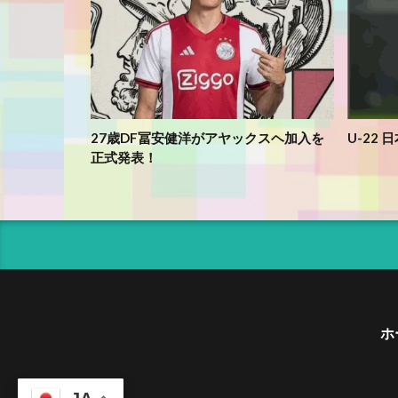
27歳DF冨安健洋がアヤックスヘ加入を
U-22
正式発表！
ホ