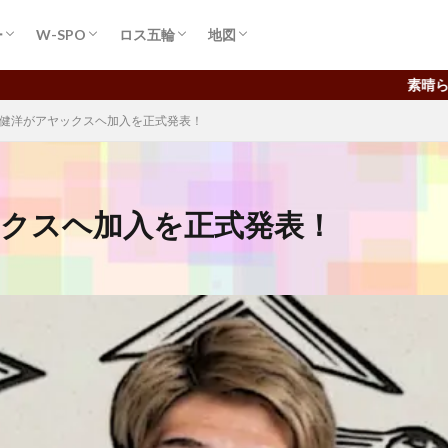
ー
W-SPO
ロス五輪
地図
ピオンズ
ア
ーガ
ス
日本代表
World-Cup
up
rld-Cup
ョンズ
グ
MLB
WBC
NBA バスケ
NFL アメフト
ラグビー
プロ野球＆高校野球
Ｆ１
ボクシング･格闘技
ボクシング
サッカー u23
バレー日本代表
バスケ日本代表
水泳,飛込
体操･新体操
陸上,競歩,投てき
柔道･レスリング
卓球･テニス･ホッケー
スケボ,クライミング
バドミントン
フェンシング,射撃
カヌー･サーフィン
🔴冬季五輪
店長の独り言。
🔴落とし物
想い出 1
想い出 2
想い出 3
想い出 4
想い出 5
policy
Important
Important2
素晴らしい感動の宝庫♪ 
冨安健洋がアヤックスヘ加入を正式発表！
ックスヘ加入を正式発表！