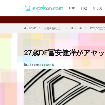
TOP
日程
サッカ
チャン
プレミ
ラ・リ
ブンデ
W杯 
Club-
EURO
ASIAc
U17Wo
ネーシ
Ｊリー
HOME
店長の独り言。
All-sports
27歳DF
27歳DF冨安健洋がアヤ
All-sports
,
soccer-jp