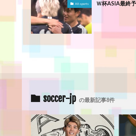
Ｗ杯ASIA最終予
All-sports
soccer-jp
の最新記事8件